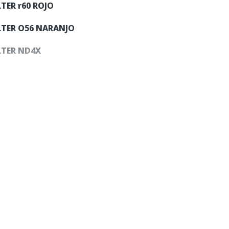
TER r60 ROJO
LTER O56
NARANJO
LTER ND4X