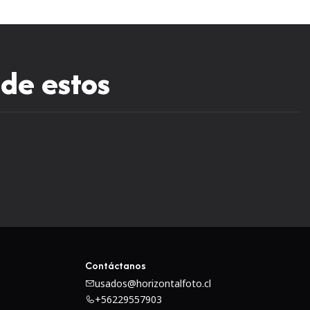
 de estos
Contáctanos
usados@horizontalfoto.cl
+56229557903