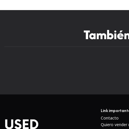
También 
Link important
Contacto
Quiero vender