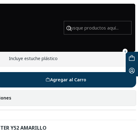
RS- Usado
mm GLASS FILTERS- Usado
0
Incluye estuche plástico
Agregar al Carro
iones
LTER Y52 AMARILLO