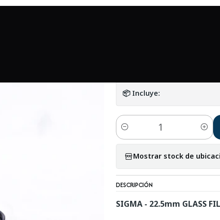
cesorios
Accesorios en general
SIGMA pack 22.5mm GLASS FILTE
|
SIGMA pack 22.5
DETALLES
📦 Incluye:
Cantidad
Mostrar stock de ubicac
DESCRIPCIÓN
SIGMA - 22.5mm GLASS FI