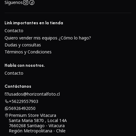
Síguenos
combinar con la estabilización de imagen de tipo de
desplazamiento de sensor de la cámara para un
control más eficaz del desenfoque de la cámara.
Link importantes en la tienda
El diseño sellado con polvo y humedad permite
Contacto
trabajar mejor en condiciones de inclemencia y los
Quiero vender mis equipos ¿Cómo lo hago?
anillos de control de goma benefician el manejo a
Dudas y consultas
temperaturas más frías.
Términos y Condiciones
Habla con nosotros.
Contacto
Contáctanos
usados@horizontalfoto.cl
+56229557903
56926492050
Premium Store Vitacura
Santa Maria 5870 , Local 14A
7660268 Santiago - Vitacura
Región Metropolitana - Chile