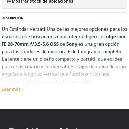
Mostrar stock de ubicaciones
DESCRIPCIÓN
Un Estándar VersátilUna de las mejores opciones para los
usuarios que buscan un zoom integral ligero, el
objetivo
FE 28-70mm f/3.5-5.6 OSS
de
Sony
es una gran opción
para los tiradores de montura E de fotograma completo.
La lente tiene un diseño compacto y portátil que es ideal
para el uso diario y sus versátiles trajes de rango de gran
angular a longitud vertical que funcionan con una
variedad de tipos de sujetos.Diseño óptico
Leer más
Se presenta un elemento de vidrio de dispersión
extra baja en el diseño de la lente para ayudar a
reducir las aberraciones cromáticas y los flecos de
color para mejorar la claridad y la neutralidad del
color.