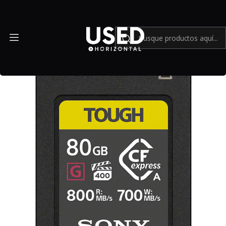
Inicio
Accesorios
Accesorios en general
Sony 80GB CFexpress Type A TOUGH - Usado