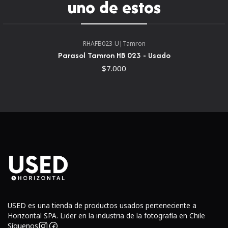
uno de estos
junto con velocidades de escritura de hasta 700 MB/s. Este
rendimiento rápido beneficia la grabación de una variedad de
resoluciones de vídeo, tasas de bits y compresiones, así como
RHAFB023-U
|
Tamron
la sesión continua de fotos en bruto de alta resolución. Más
Parasol Tamron HB 023 - Usado
allá de su velocidad, esta tarjeta de memoria TOUGH también
$7.000
tiene un diseño físico reforzado para soportar caídas de hasta
15' y ha sido probada con una rigidez a 70 N de fuerza.
También es resistente a las temperaturas extremas, los rayos
X, la iluminación electrostática y la iluminación UV. Ofreciendo
una protección adicional, el software de recuperación de File
Rescue se puede descargar para recuperar archivos perdidos
o incluso eliminados accidentalmente y Media Scan Utility se
puede utilizar para escanear automáticamente las tarjetas
CFexpress e informarle de la condición de la memoria flash.
USED es una tienda de productos usados perteneciente a
Horizontal SPA. Lider en la industria de la fotografía en Chile
Síguenos