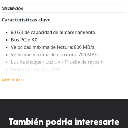
DESCRIPCIÓN
Características clave
80 GB de capacidad de almacenamiento
Bus PCIe 3.0
Velocidad máxima de lectura: 800 MB/s
Velocidad máxima de escritura: 700 MB/s
Luz de choque / Luz UV / Prueba de rayos X
Rigidez probada a 70 N
Utilidad de recuperación y escaneo de archivos
Leer más
Descripción general de Sony 80
GB CFexpress Tipo A
Ofreciendo tanto fuerza como velocidad, la
tarjeta
de
También podría interesarte
memoria CFexpress Type A de 80 GB
de
Sony
proporciona velocidades de lectura rápidas de hasta 800 MB/s