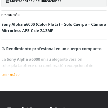
Mostrar stock de ubicaciones
DESCRIPCIÓN
Sony Alpha a6000 (Color Plata) – Solo Cuerpo – Cámara
Mirrorless APS-C de 24.3MP
🎯
Rendimiento profesional en un cuerpo compacto
La
Sony Alpha a6000
en su elegante versión
color
plata
ofrece una combinación excepcional de
velocidad, calidad de imagen y portabilidad. Diseñada
Leer más
para fotógrafos que buscan resultados de nivel
profesional en un sistema liviano y versátil, la a6000 se
ha convertido en una de las cámaras mirrorless APS-C
más populares del mercado.