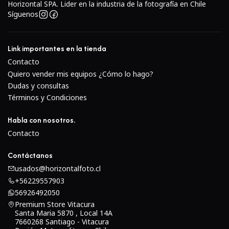
Horizontal SPA. Lider en la industria de la fotografía en Chile
calidad con controles manuales.
Síguenos
Conectividad Wi-Fi y NFC integradas
: Comparte tus
fotos al instante o controla la cámara desde tu
smartphone con la app Imaging Edge Mobile.
Link importantes en la tienda
Contacto
Quiero vender mis equipos ¿Cómo lo hago?
Dudas y consultas
Términos y Condiciones
💡
Ideal para:
Habla con nosotros.
Fotografía de viajes y callejera
Contacto
Iniciarse en fotografía profesional
Contáctanos
Usuarios de DSLR que buscan algo más compacto
usados@horizontalfoto.cl
Producción de contenido en redes sociales
+56229557903
56926492050
Premium Store Vitacura
Santa Maria 5870 , Local 14A
7660268 Santiago - Vitacura