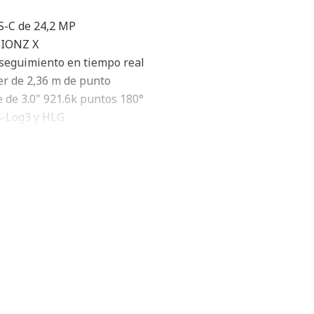
-C de 24,2 MP
BIONZ X
 seguimiento en tiempo real
r de 2,36 m de punto
le de 3.0" 921.6k puntos 180°
S-Log3 y HLG
e 1 a 120 fps
NFC
ión de fase y contraste
 e ISO 102400
 un diseño confiable y un rendimiento adecuado para
ony a6400
es una elegante cámara sin espejo con formato
s completas de fotografía y video. Con un diseño de sensor
F rápido y preciso y una operabilidad inteligente, esta
ra capturar sus momentos cotidianos y experiencias únicas
or APS-C de 24,2 MP y procesador BIONZ X