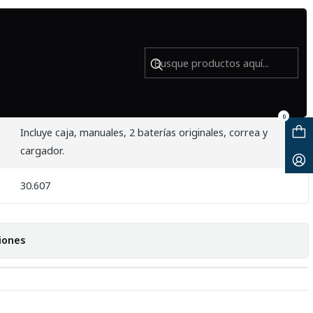
ja (Body) - Usado
0
Incluye caja, manuales, 2 baterías originales, correa y
cargador.
30.607
iones