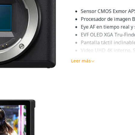
Sensor CMOS Exmor APS
Procesador de imagen 
Eye AF en tiempo real y
EVF OLED XGA Tru-Finde
Pantalla táctil inclinab
Video UHD 4K interno, 
S&Q Motion en Full HD d
Leer más
Wi-Fi incorporado con 
425 puntos AF de detecc
Disparo de hasta 11 fps
Toma lo mejor de la vidaCon
impulsar la creatividad, la
S
APS-C que ofrece capacidade
probado, un rendimiento de A
cámara es un socio ideal pa
en la vida.Sensor CMOS Exm