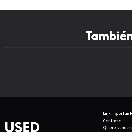
También 
Nuevo
Link important
Contacto
Quiero vender