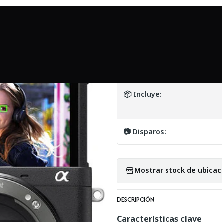
Inicio
Mundo Sony
Sony a6400 en caja (Body) - Usado
|
Sony a6400 en ca
DETALLES
📦 Incluye:
📷 Disparos:
Mostrar stock de ubicac
DESCRIPCIÓN
Características clave