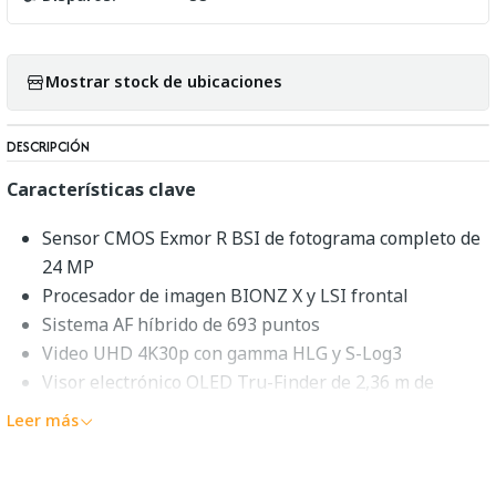
Mostrar stock de ubicaciones
DESCRIPCIÓN
Características clave
Sensor CMOS Exmor R BSI de fotograma completo de
24 MP
Procesador de imagen BIONZ X y LSI frontal
Sistema AF híbrido de 693 puntos
Video UHD 4K30p con gamma HLG y S-Log3
Visor electrónico OLED Tru-Finder de 2,36 m de
puntos
Leer más
Pantalla LCD táctil inclinable de 3,0" y 922 000
puntos