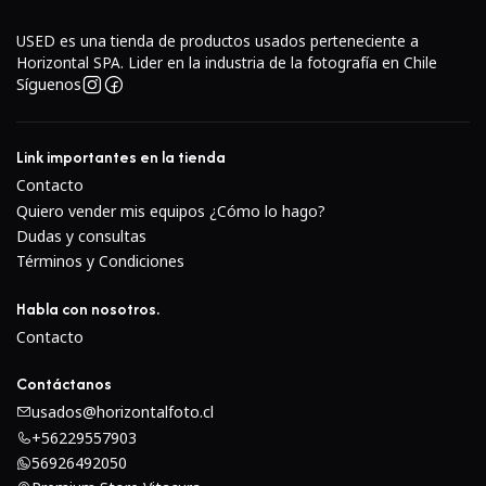
LCD, EVF mejorado, batería más grande y ranuras para
tarjetas de memoria duales.Sensor BSI de cuadro
USED es una tienda de productos usados perteneciente a
Horizontal SPA. Lider en la industria de la fotografía en Chile
completo y procesador BIONZ X
Síguenos
Link importantes en la tienda
Contacto
Quiero vender mis equipos ¿Cómo lo hago?
Dudas y consultas
Términos y Condiciones
Habla con nosotros.
Contacto
Contáctanos
Con un diseño retroiluminado, el sensor Exmor R CMOS
usados@horizontalfoto.cl
de fotograma completo de 24,2 megapíxeles funciona con
+56229557903
el procesador de imagen BIONZ X para ofrecer imágenes
56926492050
fijas y videos de alta resolución al tiempo que minimiza el