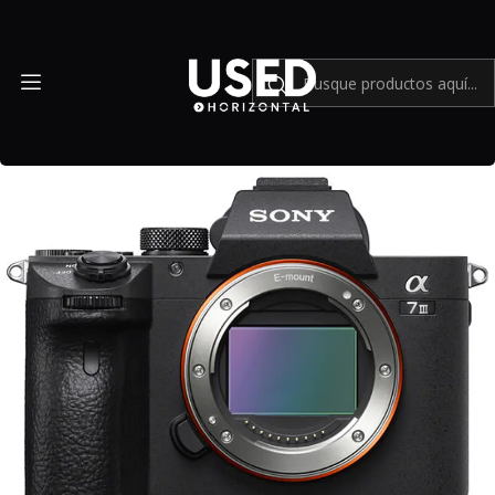
Inicio
Mundo Sony
Sony a7 III con L plate mas SD 64GB y accesorios - Usado