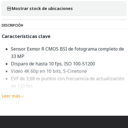
Mostrar stock de ubicaciones
DESCRIPCIÓN
Características clave
Sensor Exmor R CMOS BSI de fotograma completo de
33 MP
Disparo de hasta 10 fps, ISO 100-51200
Vídeo 4K 60p en 10 bits, S-Cinetone
EVF de 3,68 m puntos con frecuencia de actualización
de 120 fps
Pantalla táctil LCD de ángulo variable de 3" y 1,03 m
Leer más
de puntos
759-pt. AF híbrido rápido, Eye AF en tiempo real
Compensación de respiración de enfoque
Estabilización de imagen SteadyShot de 5 ejes