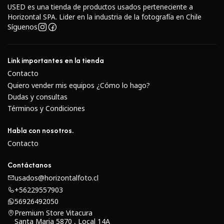
USED es una tienda de productos usados perteneciente a
Horizontal SPA. Lider en la industria de la fotografía en Chile
Síguenos
Link importantes en la tienda
Contacto
Quiero vender mis equipos ¿Cómo lo hago?
Dudas y consultas
Sensor Exmor R BSI CMOS de 33MPEl sensor de
Términos y Condiciones
fotograma completo Exmor R BSI CMOS de 33MP
recientemente desarrollado presenta un diseño
Habla con nosotros.
retroiluminado que promueve una alta claridad, bajo
Contacto
ruido y reproducción de colores vivos. Este diseño
beneficia el trabajo en condiciones de poca luz y funciona
Contáctanos
junto con un amplio rango de sensibilidad de ISO 100-
usados@horizontalfoto.cl
51200. El diseño del sensor también logra un
+56229557903
56926492050
impresionante rango dinámico de aproximadamente 15
Premium Store Vitacura
paradas y los archivos se pueden grabar en formato raw,
Santa Maria 5870 , Local 14A