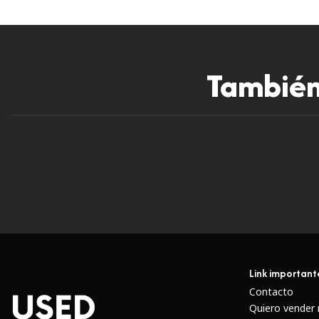
También 
Nuevo
Link important
Contacto
Quiero vender