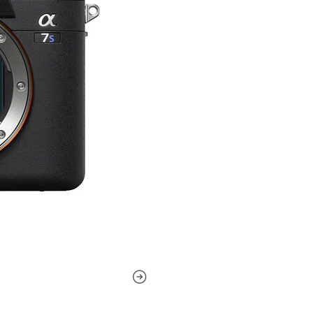
video UHD 4K 120p y el mues
de 12,1 MP y procesador B