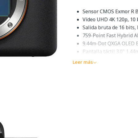
Sensor CMOS Exmor R B
Vídeo UHD 4K 120p, 10 b
Salida bruta de 16 bits
759-Point Fast Hybrid A
9.44m-Dot QXGA OLED 
Pantalla táctil 3.0" 1.4
Estabilización de image
Leer más
Extended ISO 40-409600
Ranuras para tarjetas 
Descripción g
Para Visual TrailblazersVíd
optimizada, el
Sony a7S III
completo es capaz de. Un s
procesador de imagen BIONZ
reducción de ruido mejorada