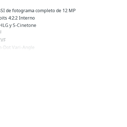
SI de fotograma completo de 12 MP
its 4:2:2 Interno
, HLG y S-Cinetone
F
EVF
4m-Dot Vari-Angle
n de 5 ejes SteadyShot
, 10 fps Disparo
Dual CFexpress Type A/SD
eneral de la Sony A7S III
eo optimizado, sensibilidad optimizada, velocidad
eleva la barra para lo que una cámara sin espejo de marco
ensor CMOS Exmor R BSI de 12.1MP revisado y un
 XR actualizado ofrece un rendimiento más rápido, una
 y un rango dinámico contrario, junto con la grabación de