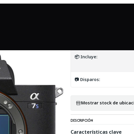
Inicio
Mundo Sony
Sony a7S III (body) - Usado
|
Sony a7S III (bod
DETALLES
📦 Incluye:
📷 Disparos:
Mostrar stock de ubicac
DESCRIPCIÓN
Características clave