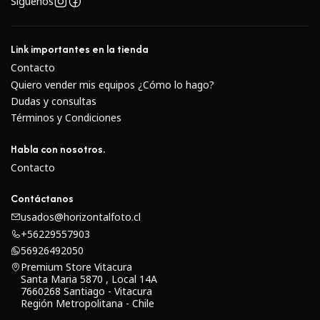
Síguenos
• Rango de sensibilidad ISO 200-3200 (expandible a 100-
6400)
Link importantes en la tienda
7.
Visor
:
Contacto
Quiero vender mis equipos ¿Cómo lo hago?
• Visor óptico con cobertura del 100% y magnificación de
Dudas y consultas
0.74x
Términos y Condiciones
8.
Pantalla LCD
:
Habla con nosotros.
• Pantalla LCD de 3 pulgadas con 921,600 puntos
Contacto
Contáctanos
9.
Disparo en ráfaga
:
usados@horizontalfoto.cl
• Hasta 5 fps (fotogramas por segundo)
+56229557903
56926492050
10.
Estabilización de Imagen
:
Premium Store Vitacura
Santa Maria 5870 , Local 14A
7660268 Santiago - Vitacura
• Estabilización de imagen incorporada en el cuerpo
Región Metropolitana - Chile