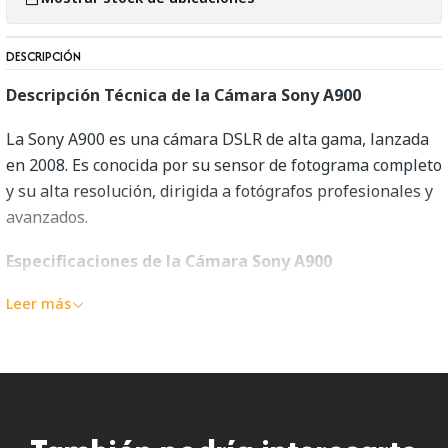
DESCRIPCIÓN
Descripción Técnica de la Cámara Sony A900
La Sony A900 es una cámara DSLR de alta gama, lanzada
en 2008. Es conocida por su sensor de fotograma completo
y su alta resolución, dirigida a fotógrafos profesionales y
avanzados.
Especificaciones de la Cámara Sony A900
1.
Leer más
Tipo de cámara
:
• DSLR (Digital Single-Lens Reflex)
2.
Sensor
:
• Sensor CMOS Exmor de fotograma completo (Full Frame)