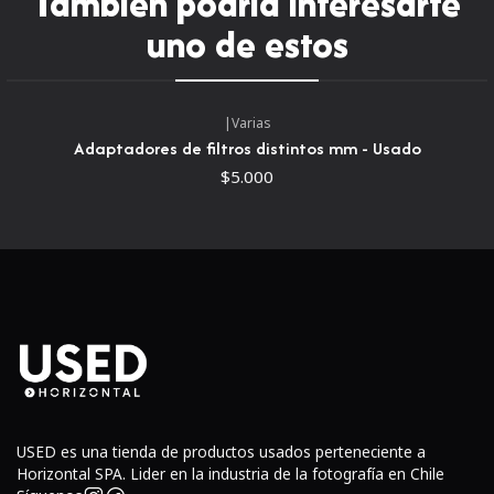
También podría interesarte
uno de estos
• Resolución de 24.6 megapíxeles
3.
Montura de Lente
:
|
Varias
• Montura A de Sony (Sony A-mount)
Adaptadores de filtros distintos mm - Usado
$5.000
4.
Sistema de Enfoque
:
• Enfoque automático con 9 puntos de enfoque con
sensores de doble cruz
• 10 puntos de asistencia al enfoque
5.
Velocidades del Obturador
:
• Rango de 30 segundos a 1/8000 de segundo
6.
ISO
:
USED es una tienda de productos usados perteneciente a
Horizontal SPA. Lider en la industria de la fotografía en Chile