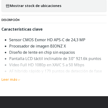
Mostrar stock de ubicaciones
DESCRIPCIÓN
Características clave
Sensor CMOS Exmor HD APS-C de 24,3 MP
Procesador de imagen BIONZ X
Diseño de lente en chip sin espacios
Pantalla LCD táctil inclinable de 3.0" 921.6k puntos
Vídeo Full HD 1080p en XAVC S a 50 Mbps
AF híbrido rápido y 179 puntos de detección de fase
Disparo de hasta 6 fps e ISO 25600
Leer más
Conectividad Wi-Fi integrada con NFC
Pico de enfoque manual y función de cebra
Sony 16-50 mm f/3.5-5.6 Lente de zoom OSS
Descripción general de Sony