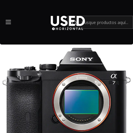
Inicio
Mundo Sony
Sony Alpha a7 body + adaptador EF a Sony E - Usado