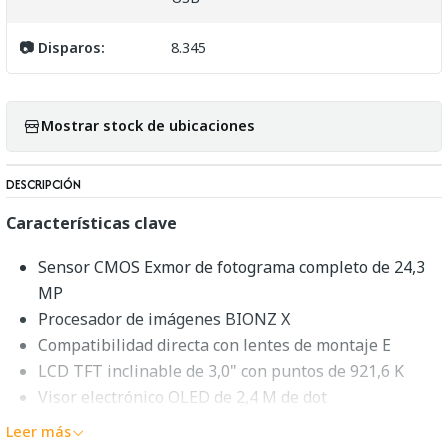
📷 Disparos:
8.345
Mostrar stock de ubicaciones
DESCRIPCIÓN
Características clave
Sensor CMOS Exmor de fotograma completo de 24,3
MP
Procesador de imágenes BIONZ X
Compatibilidad directa con lentes de montaje E
LCD TFT inclinable de 3,0" con puntos de 921,6 K
Visor electrónico OLED de 2,4 M de dot
1080/60p completo con salida sin comprimir
Leer más