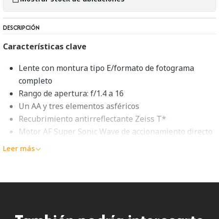
DESCRIPCIÓN
Características clave
Lente con montura tipo E/formato de fotograma
completo
Rango de apertura: f/1.4 a 16
Un AA y tres elementos asféricos
Recubrimiento antirreflectante Zeiss T*
Motor AF Super Sonic Wave de accionamiento directo
interruptor AF/MF; Enfoque interno
Leer más
anillo de apertura física; Interruptor de eliminación
de clic
Construcción resistente al polvo y la humedad
Diafragma redondeado de 9 aspas
Sony Distagon T* FE 35 mm f/1.4