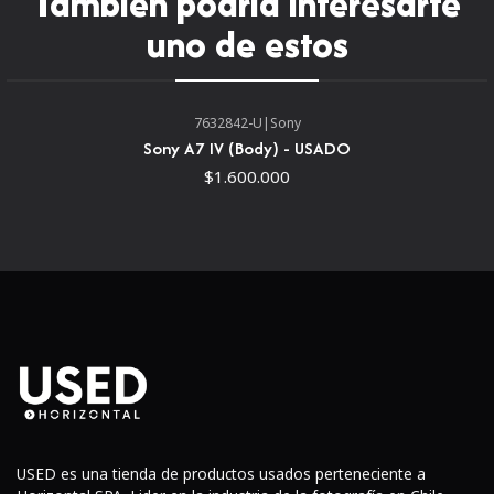
También podría interesarte
ZA Resumen
uno de estos
Primer gran angular de alta velocidadRápido, nítido y
cargado con la última tecnología, el
lente Distagon T* FE
7632842-U
|
Sony
35 mm f/1.4 ZA
de
Sony
ofrece a los fotógrafos con
Sony A7 IV (Body) - USADO
montura E de fotograma completo una distancia focal
$1.600.000
gran angular clásica con excelente rendimiento óptico y
velocidad. Adecuado para una variedad de sujetos, este
lente sobresale en situaciones de calle, paisaje y estilo de
vida, y el diseño brillante es ideal para la iluminación
disponible y las necesidades de enfoque selectivo.Diseño
óptico de ZEISS
USED es una tienda de productos usados perteneciente a