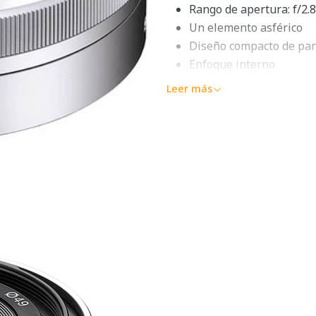
Rango de apertura: f/2.8
Un elemento asférico
Diseño compacto de pa
Enfoque interno
Diafragma redondeado d
Leer más
Convertidores opcionale
Descripción 
f/2.8
Lente de panqueque ultra a
f/2.8
de
Sony
es un compañe
equivalente a 24 mm cuando
este objetivo permitirá a lo
espacios reducidos con faci