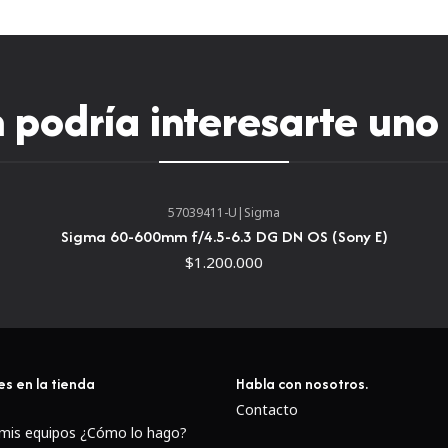
35 mm de 24 mm.
La apertura máxima brill
disponible y también co
Este objetivo es compat
podría interesarte uno
ojo de pez, que, cuando 
mm o 15 mm, respectiv
Óptica y enfoque
57039411-U
|
Sigma
Sigma 60-600mm f/4.5-6.3 DG DN OS (Sony E)
$1.200.000
es en la tienda
Habla con nosotros.
Contacto
 mis equipos ¿Cómo lo hago?