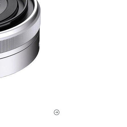
Con su diseño de panque
que resulta en un siste
Diseñado para su uso e
proporcionará una persp