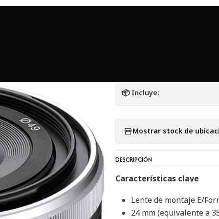
Inicio
Mundo Sony
Sony E 16mm f/2.8 - Usado
|
Sony E 16mm f/2.
DETALLES
📦 Incluye:
Mostrar stock de ubicac
DESCRIPCIÓN
Características clave
Lente de montaje E/For
24 mm (equivalente a 3