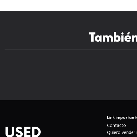
También 
Nuevo
Link important
Contacto
Quiero vender