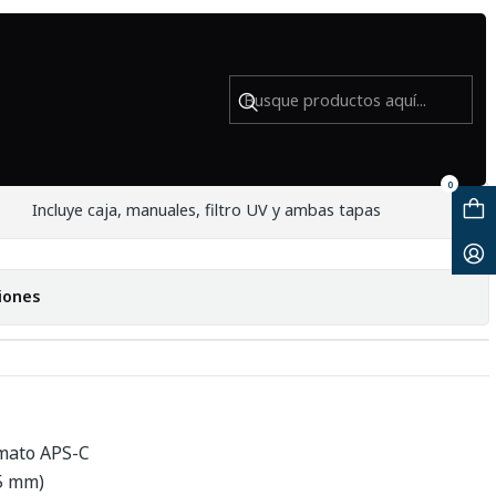
8 - Usado
0
Incluye caja, manuales, filtro UV y ambas tapas
iones
mato APS-C
5 mm)