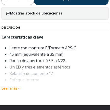
Cantidad
Mostrar stock de ubicaciones
DESCRIPCIÓN
Características clave
Lente con montura E/Formato APS-C
45 mm (equivalente a 35 mm)
Rango de apertura: f/3.5 a f/22
Un ED y tres elementos asféricos
Relación de aumento 1:1
Enfoque interno
Distancia mínima de enfoque: 3.7"
Leer más
Diafragma redondeado de 7 aspas
Sony E 30mm f/3.5 Macro