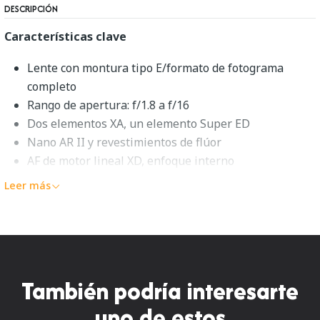
DESCRIPCIÓN
Características clave
Lente con montura tipo E/formato de fotograma
completo
Rango de apertura: f/1.8 a f/16
Dos elementos XA, un elemento Super ED
Nano AR II y revestimientos de flúor
AF de motor lineal XD, enfoque interno
anillo de apertura física; Interruptor de eliminación
Leer más
de clic
Construcción resistente al polvo y la humedad
Diafragma redondeado de 9 aspas
Perspectivas más amplias Combinando una distancia
También podría interesarte
focal ultra gran angular con un diseño especialmente
brillante, el
FE 14 mm f/1.8 GM
de
Sony
es un lente
uno de estos