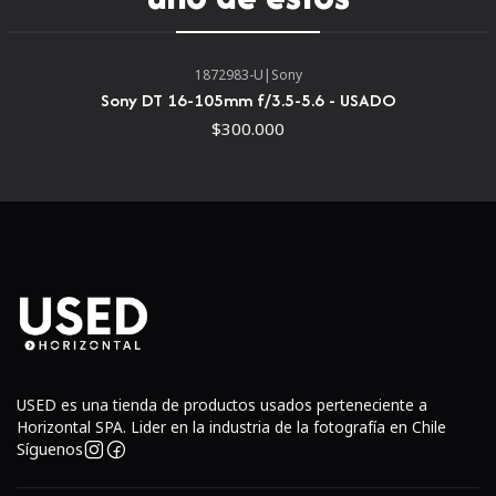
rápido y dinámico muy adecuado para aplicaciones de
paisajes, naturaleza, arquitectura y astrofotografía. Su
perspectiva extremadamente amplia se complementa con
1872983-U
|
Sony
una apertura máxima de f/1.8 para un rendimiento
Sony DT 16-105mm f/3.5-5.6 - USADO
excelente en condiciones de poca luz y su factor de forma
$300.000
impresionantemente compacto lo convierte en una opción
portátil y versátil para todo, desde tomas casuales hasta
tomas arquitectónicas escenificadas.Diseño rápido y
óptica refinada
USED es una tienda de productos usados perteneciente a
Horizontal SPA. Lider en la industria de la fotografía en Chile
Síguenos