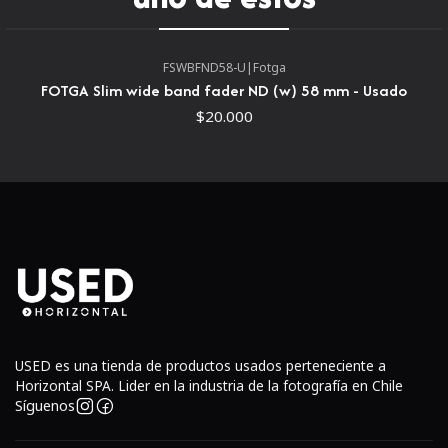
de visión más estrecho. El diseño dedicado mantiene una
comunicación completa entre el objetivo y las cámaras sin
espejo de montaje E, incluida la medición de exposición
FSWBFND58-U
|
Fotga
automática, el enfoque automático y la estabilización de
FOTGA Slim wide band fader ND (w) 58 mm - Usado
imagen Optical SteadyShot. Además, este teleconvertidor
$20.000
también cuenta con una construcción resistente al polvo y
a la humedad, que combina con la lente, para beneficiar
el trabajo en condiciones ambientales adversas.
Lentes compatiblesFE 70-200 mm f/2.8 GM OSS
FE 70-200 mm f/2.8 GM OSS II
FE 100-400 mm f/4.5-5.6 GM OSS
FE 200-600 mm f/5.6-6.3 G OSS
FE 400 mm f/2.8 GM OSS
FE 600 mm f/4 GM OSS
USED es una tienda de productos usados perteneciente a
Horizontal SPA. Lider en la industria de la fotografía en Chile
Síguenos