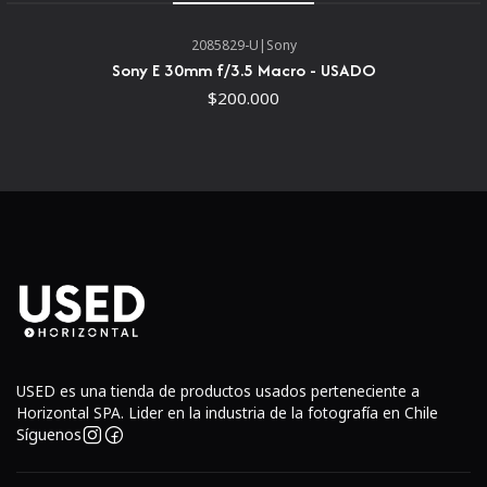
2085829-U
|
Sony
Sony E 30mm f/3.5 Macro - USADO
$200.000
Como parte de la estimada serie G Master de Sony,
este objetivo está diseñado para lograr una
resolución y nitidez notablemente altas a través de la
corrección de una amplia variedad de aberraciones
esféricas y cromáticas.
La apertura máxima constante brillante f/2.8
USED es una tienda de productos usados perteneciente a
beneficia a trabajar en condiciones de iluminación
Horizontal SPA. Lider en la industria de la fotografía en Chile
difíciles y también ofrece un mayor control sobre la
Síguenos
profundidad de campo.
Nano AR Coating se ha aplicado para reducir los