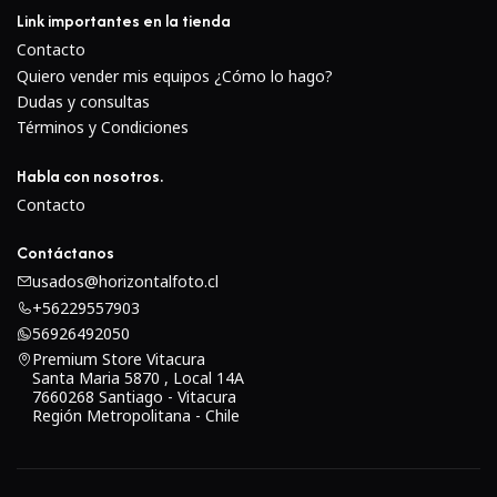
Link importantes en la tienda
reflejos de la superficie, los destellos y las imágenes
Contacto
fantasma para aumentar el contraste y la
Quiero vender mis equipos ¿Cómo lo hago?
reproducción cromática en condiciones de
Dudas y consultas
iluminación fuertes.
Términos y Condiciones
El diafragma redondeado de 11 hojas contribuye a
una agradable calidad bokeh cuando se emplean
Habla con nosotros.
técnicas de poca profundidad de campo.
Contacto
Contáctanos
usados@horizontalfoto.cl
+56229557903
56926492050
Premium Store Vitacura
Santa Maria 5870 , Local 14A
7660268 Santiago - Vitacura
Región Metropolitana - Chile