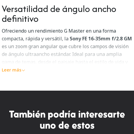
Versatilidad de ángulo ancho
definitivo
Ofreciendo un rendimiento G Master en una forma
compacta, rápida y versátil, la
Sony FE 16-35mm f/2.8 GM
es un zoom gran angular que cubre los campos de visión
de ángulo ultraancho estándar. Ideal para una amplia
gama de temas, desde el paisaje hasta el estilo de vida y
la arquitectura, la óptica avanzada del objetivo y el
Leer más
brillante diseño f/2.8 se combinan con un diseño de zoom
flexible para adaptarse al trabajo en una variedad de
condiciones de disparo.
G Master Design
También podría interesarte
uno de estos