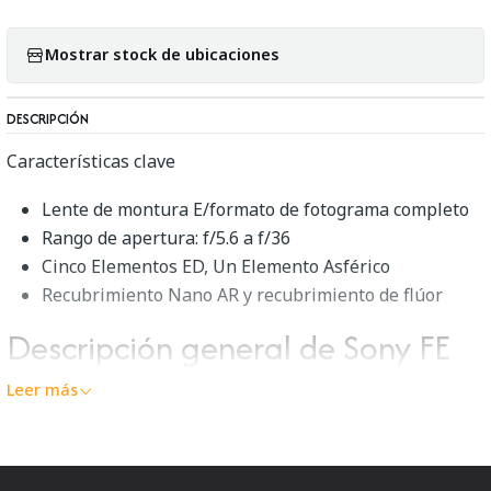
Mostrar stock de ubicaciones
DESCRIPCIÓN
Características clave
Lente de montura E/formato de fotograma completo
Rango de apertura: f/5.6 a f/36
Cinco Elementos ED, Un Elemento Asférico
Recubrimiento Nano AR y recubrimiento de flúor
Descripción general de Sony FE
200-600mm f/5.6-6.3 G OSS
Leer más
Superteleobjetivo versatilidadCon un rango de
teleobjetivo versátil, el
FE 200-600mm f/5.6-6.3 G
OSS
de
Sony
es un zoom flexible perfectamente adecuado