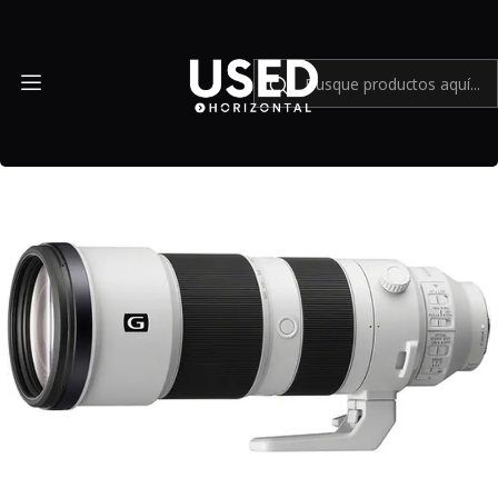
Inicio
Mundo Sony
Sony FE 200-600mm f/5.6-6.3 G OSS - Usado