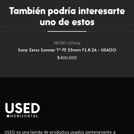
completo. Combinando una estatura elegante con una
También podría interesarte
distancia focal versátil, este primer número de 50 mm
uno de estos
sobresale en una variedad de situaciones de disparo y la
apertura máxima f/1.8 ayuda a lograr un equilibrio ideal
entre el brillo y un factor de forma compacto.Diseño
387261-U
|
Sony
óptico
Sony Zeiss Sonnar T* FE 55mm f1.8 ZA - USADO
$400.000
USED es una tienda de productos usados perteneciente a