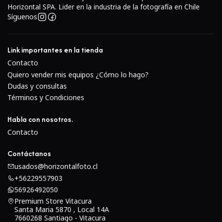
Se incorpora un elemento asférico en el diseño de la
Horizontal SPA. Lider en la industria de la fotografía en Chile
lente para reducir el astigmatismo, la curvatura del
Síguenos
campo, el coma y otras aberraciones monocromáticas.
La configuración óptica de doble calibre ayuda a
Link importantes en la tienda
reducir la curvatura y las distorsiones de campo para
Contacto
una calidad de imagen más consistente de borde a
Quiero vender mis equipos ¿Cómo lo hago?
borde.
Dudas y consultas
Términos y Condiciones
Habla con nosotros.
Contacto
Contáctanos
usados@horizontalfoto.cl
+56229557903
56926492050
Premium Store Vitacura
Santa Maria 5870 , Local 14A
7660268 Santiago - Vitacura