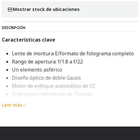
Mostrar stock de ubicaciones
DESCRIPCIÓN
Características clave
Lente de montura E/formato de fotograma completo
Rango de apertura: f/1.8 a f/22
Un elemento asférico
Diseño óptico de doble Gauss
Motor de enfoque automático de CC
Diafragma redondeado de 7 lamas
Leer más
Ligero Normal Prime
Un primer de longitud normal simple, brillante y ligero, el
FE 50mm f/1.8
de
Sony
es un objetivo versátil diseñado
para cámaras sin espejo de montura E de fotograma