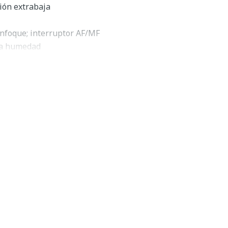
ión extrabaja
enfoque; interruptor AF/MF
 la humedad
de 9 lamas
 longitud de retrato, el
FE 85mm f/1.8
de
Sony
es un
 diseñado para cámaras sin espejo de montura E de
 brillante f/1.8 es un equilibrio ideal entre la velocidad y
 y la distancia focal ligeramente larga ofrece una
a el retrato y la fotografía de eventos.Diseño óptico