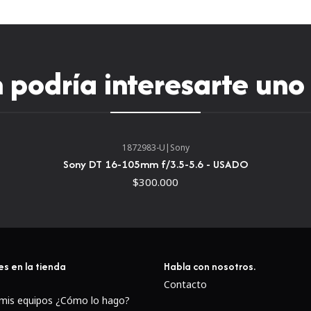
Enfoque automático y mane
El motor de enfoque aut
suave, preciso y casi s
podría interesarte uno
a las aplicaciones de víd
El botón de retención d
mantener la posición de
controlar una variedad d
1872983-U
|
Sony
Interruptor AF/MF para e
Sony DT 16-105mm f/3.5-5.6 - USADO
Diseño resistente al po
$300.000
elementos
es en la tienda
Habla con nosotros.
Contacto
 mis equipos ¿Cómo lo hago?