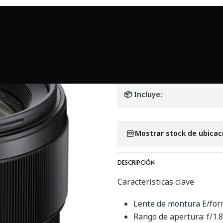
Inicio
Mundo Sony
Sony FE 85mm f/1.8 - Usado
|
Sony FE 85mm f/1
DETALLES
📦 Incluye:
Mostrar stock de ubicac
DESCRIPCIÓN
Características clave
Lente de montura E/for
Rango de apertura: f/1.8