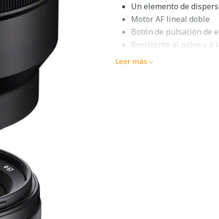
Un elemento de dispers
Motor AF lineal doble
Botón de pulsación de 
Resistente al polvo y a
Diafragma redondeada 
Leer más
Un primer retrato ideal para
elegante teleobjetivo corto
fotograma completo. El diseño
un factor de forma compacto,
perspectiva favorecedora par