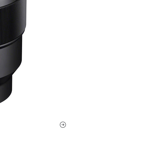
La apertura máxima bril
profundidad de campo y 
iluminación difíciles.
Un elemento de dispersi
las franjas de color y l
imagen y la precisión del
El diafragma redondeado
bokeh cuando se emplean