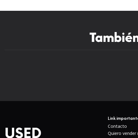
También 
Link important
Contacto
Quiero vender