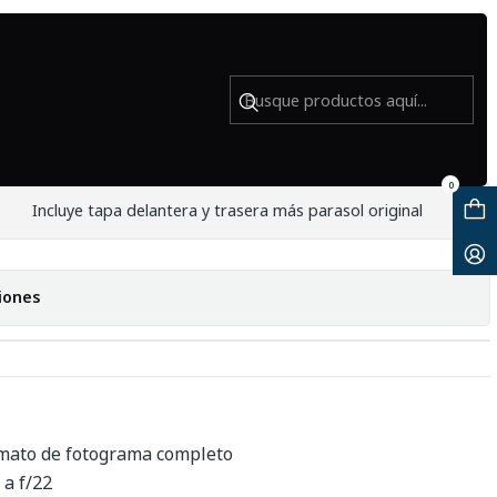
.8 - Usado
0
Incluye tapa delantera y trasera más parasol original
iones
mato de fotograma completo
 a f/22