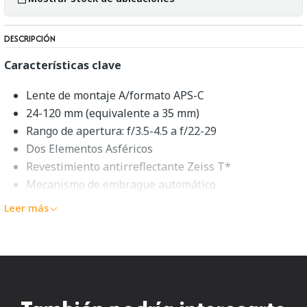
DESCRIPCIÓN
Características clave
Lente de montaje A/formato APS-C
24-120 mm (equivalente a 35 mm)
Rango de apertura: f/3.5-4.5 a f/22-29
Dos Elementos Asféricos
Revestimiento antirreflectante Zeiss T*
Mecanismo de embrague automático
Enfoque interno
Leer más
Distancia mínima de enfoque: 1,1'
Diafragma redondeado de 7 hojas
Descripción general de Sony
Vario-Sonnar T* DT 16-80mm