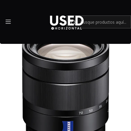
Inicio
Mundo Sony
Sony Vario-Tessar T* E 16-70mm f/4 ZA OSS - Usado