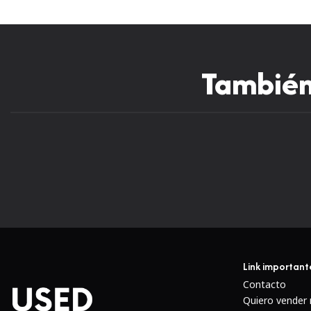
También 
Link important
Contacto
Quiero vender