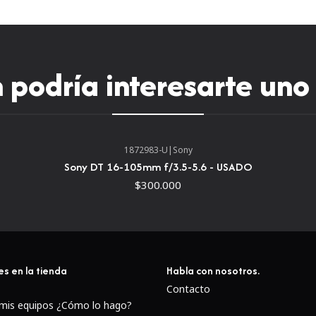
podría interesarte uno
1872983-U
|
Sony
Sony DT 16-105mm f/3.5-5.6 - USADO
$300.000
Se han aplicado recubri
lente para ayudar a min
claridad de imagen, contr
es en la tienda
Habla con nosotros.
En el diseño de la lente
Contacto
baja para ayudar a reduc
 mis equipos ¿Cómo lo hago?