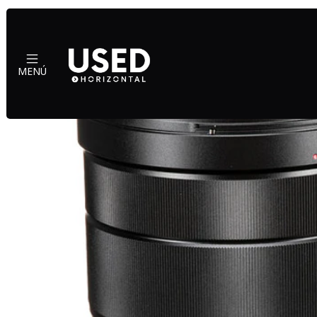
Inic
MENÚ