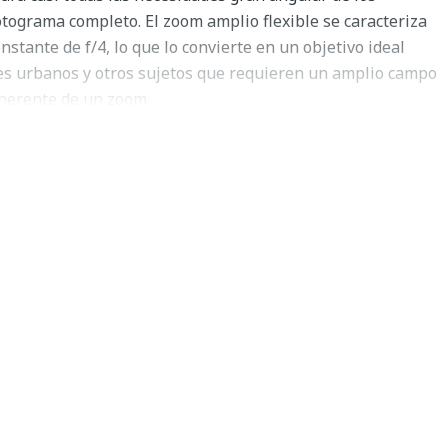
otograma completo. El zoom amplio flexible se caracteriza
tante de f/4, lo que lo convierte en un objetivo ideal
ajes urbanos y otros sujetos que requieren un amplio campo
inherente de un zoom.
 ZEISS