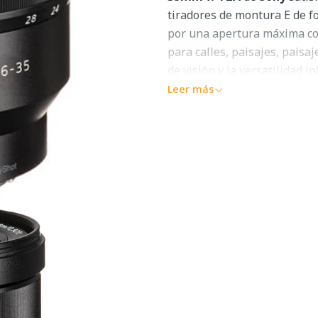
tiradores de montura E de f
por una apertura máxima cons
para calles, paisajes, pais
de visión y la versatilidad 
Leer más
Diseño óptico