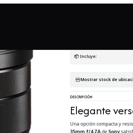
io
Mundo Sony
Sony Vario-Tessar T* FE 16-35mm f/4 ZA OSS - U
|
Sony Vario-Tessa
DETALLES
📦 Incluye:
Mostrar stock de ubicac
DESCRIPCIÓN
Elegante vers
Una opción compacta y resis
35mm f/4 ZA
de
Sony
satis