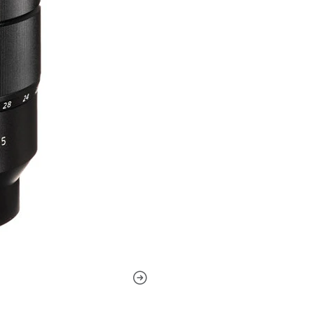
Basado en el concepto óp
elementos en diez grup
pequeño junto con una r
cromáticas.
La apertura máxima cons
rango de zoom y también
enfoque para técnicas 
El diafragma redondeado
cuando se emplean técni