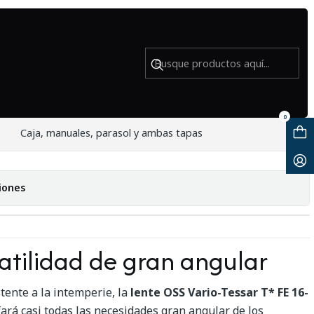
sado
r T* FE 16-35mm f/4 ZA OSS - Usado
0
Caja, manuales, parasol y ambas tapas
iones
atilidad de gran angular
tente a la intemperie, la
lente OSS Vario-Tessar T* FE 16-
fará casi todas las necesidades gran angular de los