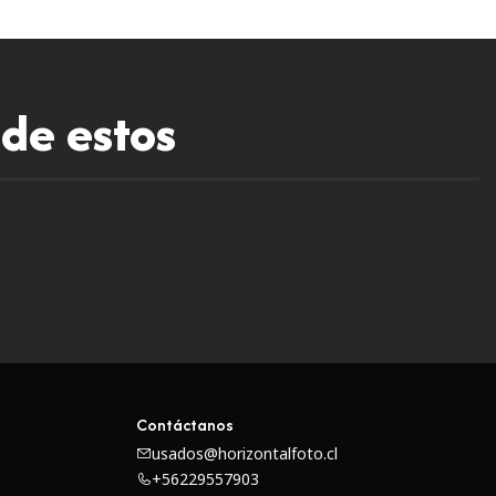
 de estos
mientos antirreflectantes ZEISS T* a cada superficie de la
imizar los reflejos con el fin de proporcionar una mayor
aste y fidelidad de color.
Contáctanos
 se presentan tres elementos de vidrio de dispersión extra
usados@horizontalfoto.cl
ir las aberraciones cromáticas y los flecos de color para
+56229557903