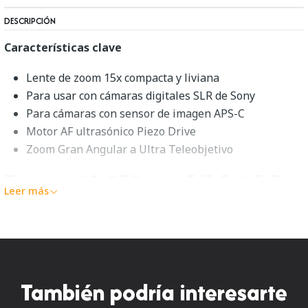
DESCRIPCIÓN
Características clave
Lente de zoom 15x compacta y liviana
Para usar con cámaras digitales SLR de Sony
Para cámaras con sensor de imagen APS-C
Motor AF ultrasónico Piezo Drive
Zoom Gran Angular a Ultra Teleobjetivo
Tamron 18-270 mm F/3.5-6.3 DiII
Leer más
PZD Resumen
El
objetivo Tamron 18-270 mm F/3.5-6.3 Di II PZD para
Canon
es un objetivo con zoom de alta potencia de 15x
diseñado exclusivamente para cámaras SLR digitales que
También podría interesarte
utilizan los sensores de imagen APS-C más compactos. La
distancia focal de este objetivo es equivalente a aprox. 28-