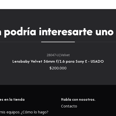
tiempo completo.Una constru
lente en condiciones incohe
al elemento de la lente front
mancha.El diafragma redonde
podría interesarte uno
de bokeh.
28047-U
|
Velvet
Lensbaby Velvet 56mm f/1.6 para Sony E - USADO
$200.000
es en la tienda
Habla con nosotros.
Contacto
 mis equipos ¿Cómo lo hago?