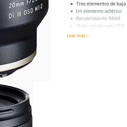
Tres elementos de baja
Un elemento asférico
Recubrimiento BBAR
Motor escalonado OSD
1:2 Ampliación, 4,3" Mi
Leer más
Diseño resistente al ag
Diafragma redondeado 
Elegante y ultra ancho desc
una prima gran angular flex
Sony de fotograma completo
brillante para lograr un perf
También contribuye a su ver
distancia de enfoque mínima
motor paso a paso OSD logr
silencioso junto con la anu
lente tiene un diseño físico
flúor para adaptarse al trab