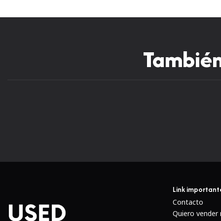
También 
Nuevo
Link important
Contacto
Quiero vender