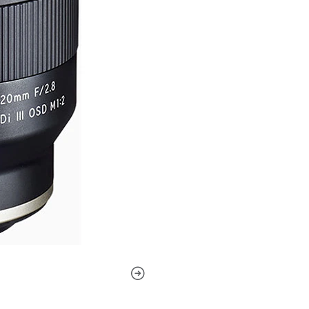
El primer gran angular está
de fotograma completo, sin
APS-C, donde proporciona un
máxima modstamente brillant
trabajar en condiciones de i
impresionantemente compact
las aberraciones cromáticas 
fidelidad de color.Un elemen
aberraciones esféricas para
recubrimiento BBAR (Antirre
la lente para reducir los refl
lente para aumentar el contr
plano, este objetivo ofrece
con una distancia de enfoqu
cercanas.El motor paso a p
especialmente silencioso, r