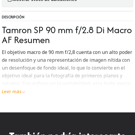
DESCRIPCIÓN
Tamron SP 90 mm f/2.8 Di Macro
AF Resumen
El objetivo macro de 90 mm f/2,8 cuenta con un alto poder
de resolución y una representación de imagen nítida con
un desenfoque de fondo ideal, lo que lo convierte en el
objetivo ideal para la fotografía de primeros planos y
retratos. Con énfasis en la portabilidad, esta lente macro
es compacta y liviana. Un anillo de enfoque ancho y suave
Leer más
hace que el delicado enfoque manual en el modo macro
sea fácil y preciso.
Di
(
diseño integrado digitalmente
) es una designación que
Tamron pone en lentes que cuentan con sistemas ópticos