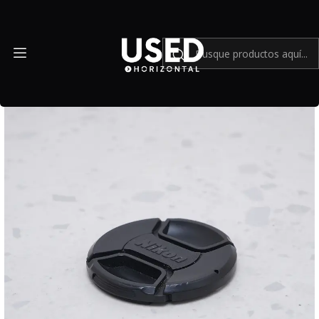
Inicio
Accesorios
Accesorios en general
Tapa delantera Nikon LC-67 - USADO