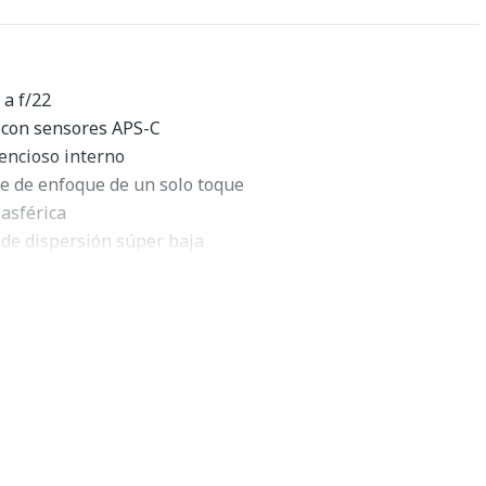
 a f/22
 con sensores APS-C
encioso interno
 de enfoque de un solo toque
asférica
 de dispersión súper baja
pa
general de Tokina
IIN
X-II 11-16mm f/2.8 para Nikon F
de
Tokina
es un
tomático ultra gran angular con una rápida apertura