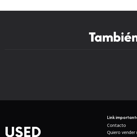
También 
Link important
Contacto
Quiero vender