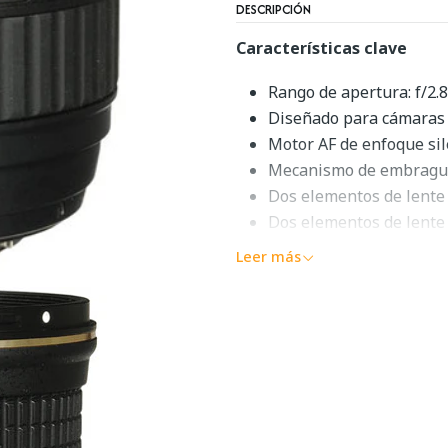
DESCRIPCIÓN
Características clave
Rango de apertura: f/2.8
Diseñado para cámaras
Motor AF de enfoque sil
Mecanismo de embrague
Dos elementos de lente 
Dos elementos de lente
Recubrimiento multica
Leer más
Hilo de filtro de 77 mm
Descripción 
ATXAF116DX
El
objetivo AT-X 116 PRO D
objetivo zoom de enfoque au