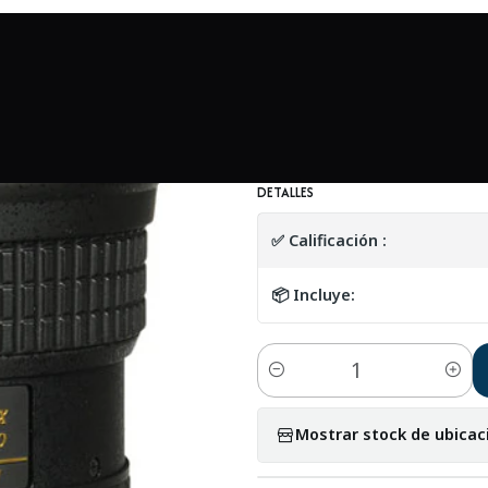
Mundo Nikon
Tokina AT-X 116 PRO DX-II 11-16mm f/2.8 (Nikon) 
|
Tokina AT-X 116 
USADO
DETALLES
✅ Calificación :
📦 Incluye:
Cantidad
Mostrar stock de ubicac