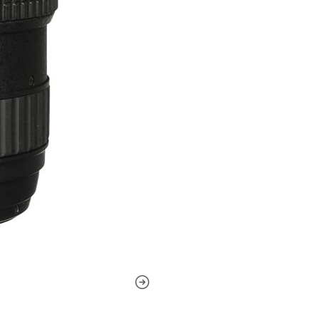
máxima constante de f/2.8. 
digitales con sensores CMOS
104 y 84° y puede enfocarse
a producir fondos suaves fu
dispersión súper baja y dos
contraste, nitidez y una ab
116 PRO DX, Tokina ha mejo
reflexión de la luz y mejora
tiene un motor de enfoque si
enfoque automático en las 
y motor AF.
El mecanismo de embrague d
fotógrafo cambiar entre el 
empuje del anillo de enfoque
enfoque automático y volver
interruptor AF/MF en el cue