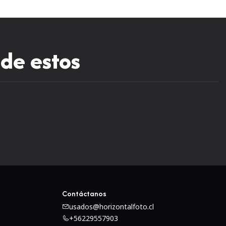
te de f/2.8 beneficia el trabajo en situaciones de poca luz
a profundidad de campo poco profunda.Un motor de
ermite que el objetivo utilice el enfoque automático en
n un engranaje de transmisión AF y un motor.Dos
 de estos
r baja dispersión y dos elementos asféricos, así como un
rado, logran una excelente nitidez y contraste y reducen
smo de embrague de enfoque de un solo toque ofrece un
anual al enfoque automático y de regreso. El anillo de
lante para AF y hacia atrás para MF. Se puede operar con
idad de cambiar de AF a MF en el cuerpo de la cámara.
Contáctanos
usados@horizontalfoto.cl
+56229557903