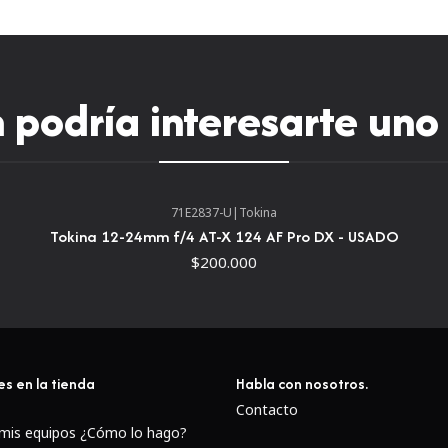
Una apertura máxima constan
y también ayuda a crear un
enfoque silencioso interno p
cuerpos Nikon que no tiene
podría interesarte uno
elementos de vidrio de súpe
recubrimiento múltiple mejo
las aberraciones.El mecani
simple cambio del enfoque m
71E2837-U
|
Tokina
enfoque se ajusta hacia ade
Tokina 12-24mm f/4 AT-X 124 AF Pro DX - USADO
una mano y elimina la neces
$200.000
es en la tienda
Habla con nosotros.
Contacto
 mis equipos ¿Cómo lo hago?