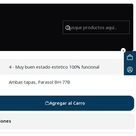
- USADO
PRO DX-II 11-16mm f/2.8 (Nikon) -
0
4 - Muy buen estado estetico 100% funcional
Ambas tapas, Parasol BH-77B
Agregar al Carro
iones