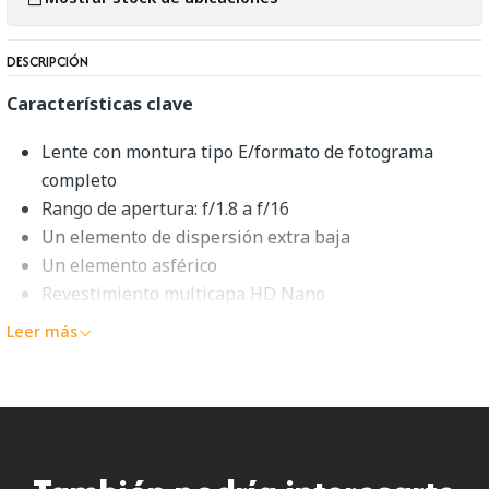
DESCRIPCIÓN
Características clave
Lente con montura tipo E/formato de fotograma
completo
Rango de apertura: f/1.8 a f/16
Un elemento de dispersión extra baja
Un elemento asférico
Revestimiento multicapa HD Nano
Motor AF paso a paso STM
Leer más
Diafragma redondeado de 9 aspas
Contactos electrónicos y selección de apertura
Puerto USB para actualizaciones de firmware
Viltrox 85 mm f/1.8 STM II