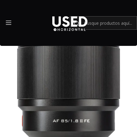
Inicio
Mundo Sony
Viltrox AF 85mm f/1.8 FE II para Sony E - Usado