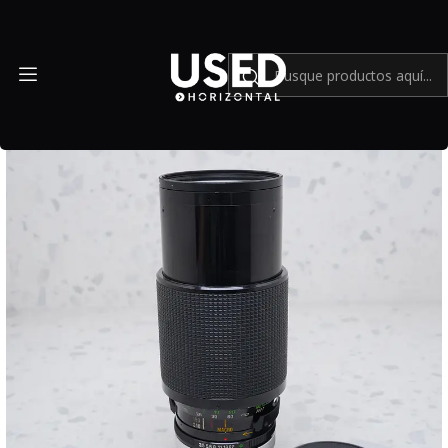
Inicio
Mundo Canon
Vivitar 70-210mm f/3.5 1:2.2X Macro (Canon FD) - USADO