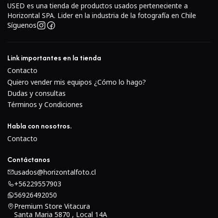
USED es una tienda de productos usados perteneciente a
Conocida por su nitidez sobresaliente, contraste
Horizontal SPA. Lider en la industria de la fotografía en Chile
equilibrado y un desenfoque agradable, este modelo
Síguenos
en particular es considerado uno de los mejores zoom
vintage de Vivitar.
Link importantes en la tienda
Anillo de enfoque preciso
Contacto
Viaje de enfoque amplio y fluido, ideal para video o
Quiero vender mis equipos ¿Cómo lo hago?
fotografía donde el control manual es esencial.
Dudas y consultas
Especificaciones técnicas
Términos y Condiciones
Montura:
Varía según versión Canon FD
Habla con nosotros.
Rango focal:
70–210 mm
Contacto
Apertura máxima:
f/3.5 constante
Contáctanos
Apertura mínima:
f/22
usados@horizontalfoto.cl
Relación macro:
1:2.2
+56229557903
Distancia mínima de enfoque:
aprox. 1 m (0.6 m en
56926492050
modo macro)
Premium Store Vitacura
Enfoque:
Manual
Santa Maria 5870 , Local 14A