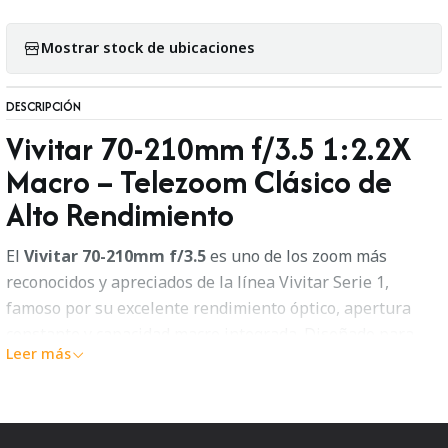
Mostrar stock de ubicaciones
DESCRIPCIÓN
Vivitar 70-210mm f/3.5 1:2.2X
Macro – Telezoom Clásico de
Alto Rendimiento
El
Vivitar 70-210mm f/3.5
es uno de los zoom más
reconocidos y apreciados de la línea Vivitar Serie 1,
famoso por su excelente rendimiento óptico, apertura
constante y capacidad macro integrada. Diseñado para
Leer más
ofrecer versatilidad sin comprometer calidad, este
objetivo es ideal para cámaras analógicas y también muy
utilizado en cámaras digitales mediante adaptadores.