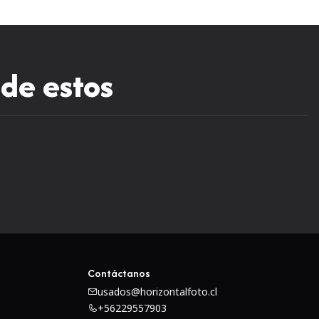
 de estos
Contáctanos
usados@horizontalfoto.cl
+56229557903