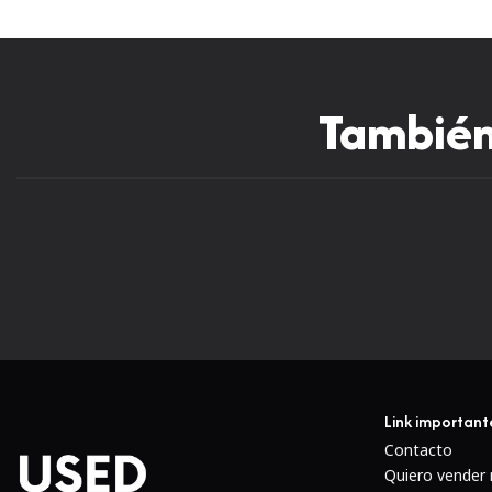
También 
Link important
Contacto
Quiero vender