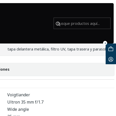
ado
5mm f1.7 Ultron Silver - Usado
0
tapa delantera metálica, filtro UV, tapa trasera y parasol
iones
Voigtlander
Ultron 35 mm f/1.7
Wide angle