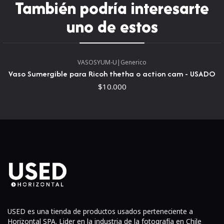
del dial de distancia.
También podría interesarte
uno de estos
Puntuación de visibilidad de la imagen:
8
Características especiales:
Lectura en el visor (en
ventana de lado a lado)
VASOSYUM-U
|
Generico
Vaso Sumergible para Ricoh thetha o action cam - USADO
$10.000
USED es una tienda de productos usados perteneciente a
Horizontal SPA. Lider en la industria de la fotografía en Chile