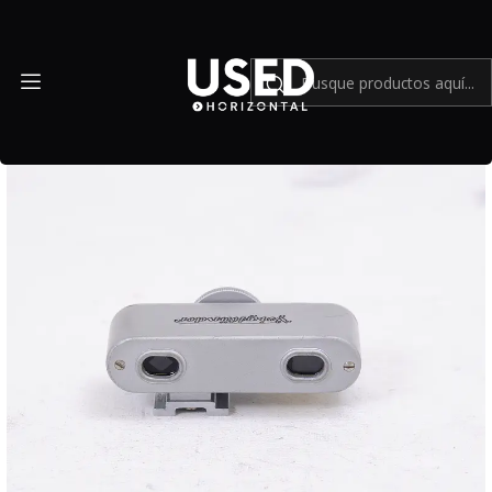
Inicio
Accesorios
Accesorios en general
Voigtlander RANGEFINDER (para cámaras sin telémetro) -
Usado