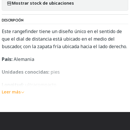
Mostrar stock de ubicaciones
DESCRIPCIÓN
Este rangefinder tiene un diseño único en el sentido de
que el dial de distancia está ubicado en el medio del
buscador, con la zapata fría ubicada hacia el lado derecho.
País:
Alemania
Unidades conocidas:
pies
Longitud:
ultracompacto
Leer más
Rango:
1m a 20m
Montaje
: Zapata fría estándar
Calibración:
perilla de ajuste que sobresale del centro