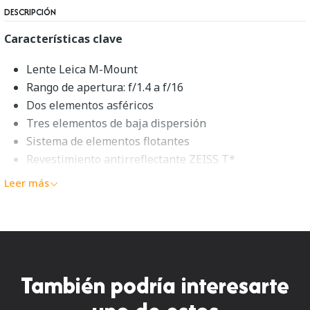
DESCRIPCIÓN
Características clave
Lente Leica M-Mount
Rango de apertura: f/1.4 a f/16
Dos elementos asféricos
Tres elementos de baja dispersión
Sistema de elementos flotantes
Revestimiento antirreflectante ZEISS T*
Diseño de enfoque manual
Leer más
Distancia mínima de enfoque: 2,3'
Hilo de filtro: 49 mm
Diafragma de 10 hojas
Descripción general de ZEISS
También podría interesarte
Distagon T* 35mm f/1.4 ZM