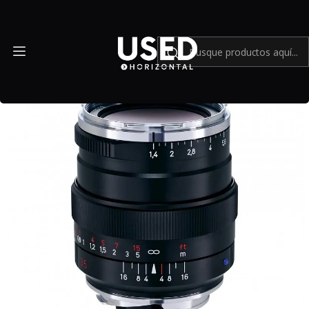
Inicio
Mundo Leica
ZEISS Distagon T 35mm f/1.4 ZM - Usado