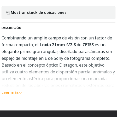
Mostrar stock de ubicaciones
DESCRIPCIÓN
Combinando un amplio campo de visión con un factor de
forma compacto, el
Loxia 21mm f/2.8
de
ZEISS
es un
elegante primo gran angular, diseñado para cámaras sin
espejo de montaje en E de Sony de fotograma completo.
Basado en el concepto óptico Distagon, este objetivo
utiliza cuatro elementos de dispersión parcial anómalos y
un elemento asférica para proporcionar una marcada
reducción de las aberraciones cromáticas y esféricas para
mejorar la reproducción del color, la nitidez y la claridad.
Leer más
Para minimizar los destellos y las imágenes fantasma,
también se ha aplicado un revestimiento antirreflectante
ZEISS T* mejorado para beneficiar el trabajo en