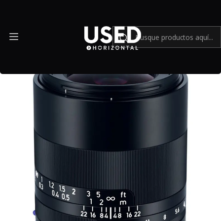
Inicio
Mundo Sony
ZEISS Loxia 21mm f/2.8 para Sony FE - Usado