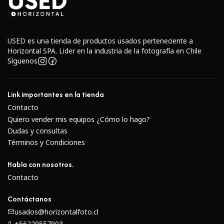
Diseño compacto y ligero, fácil de transportar como
batería de repuesto.
Compatible con cargadores originales Nikon EN-EL20
USED es una tienda de productos usados perteneciente a
y cargadores compatibles.
Horizontal SPA. Lider en la industria de la fotografía en Chile
Síguenos
Compatibilidad
Compatible con cámaras Nikon que utilizan la batería
Link importantes en la tienda
EN-EL20 / EN-EL20a, incluyendo modelos como:
Contacto
Quiero vender mis equipos ¿Cómo lo hago?
Nikon 1 J1
Dudas y consultas
Nikon 1 J2
Términos y Condiciones
Nikon 1 J3
Nikon 1 S1
Habla con nosotros.
Nikon 1 V3
Contacto
Nikon Coolpix A
Contáctanos
Y otros equipos compatibles con el estándar EN-EL20.
usados@horizontalfoto.cl
+56229557903