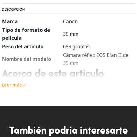
DESCRIPCIÓN
Marca
Canon
Tipo de formato de
35 mm
película
Peso del artículo
658 gramos
Cámara réflex EOS Elan II de
Nombre del modelo
35 mm
Acerca de este artículo
Leer más
Enfoque automático SLR de 35 mm
Solo cuerpo de cámara; la lente se vende por
separado
Acepta todos los objetivos Canon EF
Flash retráctil incorporado
También podría interesarte
10 modos de exposición automática