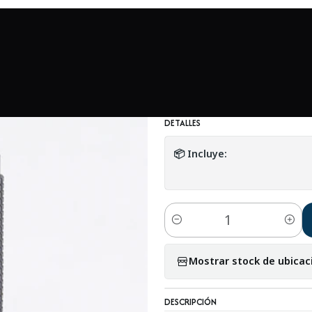
s y lentes análogos
Starblitz 80-200mm F4.5-5.5 montura Minol
|
Starblitz 80-200
Usado
DETALLES
📦 Incluye:
Cantidad
Mostrar stock de ubicac
DESCRIPCIÓN