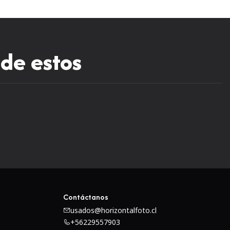
 de estos
Contáctanos
usados@horizontalfoto.cl
+56229557903