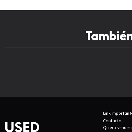
También 
Link important
Contacto
Quiero vender