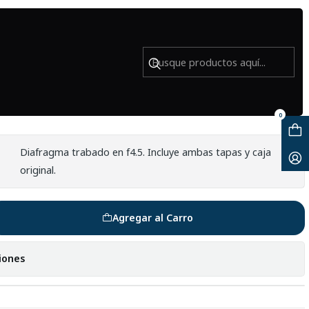
ta MD - Usado
mm F4.5-5.5 montura Minolta MD -
0
Diafragma trabado en f4.5. Incluye ambas tapas y caja
original.
Agregar al Carro
iones