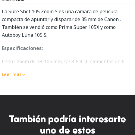
La Sure Shot 105 Zoom S es una cámara de película
compacta de apuntar y disparar de 35 mm de Canon .
También se vendió como Prima Super 105X y como
Autoboy Luna 105 S.
Especificaciones:
Lente: zoom de 38-105 mm, f/3.8-9.9. (6 elementos en 6
grupos)
Leer más
Enfoque: enfoque automático activo de tres puntos de 0,6
m a inf.
disparador automático
También podría interesarte
Alimentación: 1x batería de litio CR123A de 3V (no
incluida)
uno de estos