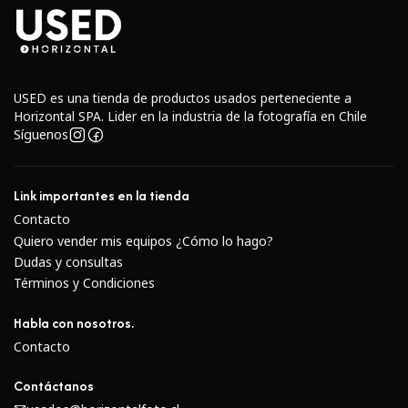
detalles precisos.
•
Construcción robusta:
Fabricado en metal de alta
calidad para una durabilidad excepcional, incluso en
condiciones exigentes.
USED es una tienda de productos usados perteneciente a
Horizontal SPA. Lider en la industria de la fotografía en Chile
•
Tamaño del filtro:
95 mm, compatible con una amplia
Síguenos
gama de filtros para mayor versatilidad creativa.
•
Peso:
Aproximadamente 2.5 kg, equilibrado para su uso
Link importantes en la tienda
en trípodes o soportes.
Contacto
Quiero vender mis equipos ¿Cómo lo hago?
Dudas y consultas
Términos y Condiciones
Habla con nosotros.
Contacto
Contáctanos