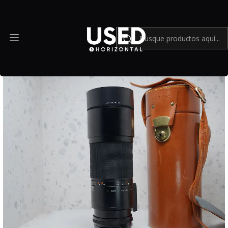
Inicio
Cámaras y lentes análogos
ZEISS Tele-Tessar T* 4/350mm FE para Hasselblad - Usado