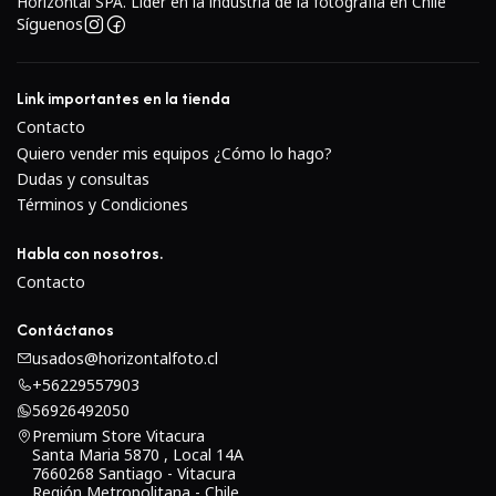
Horizontal SPA. Lider en la industria de la fotografía en Chile
Síguenos
Link importantes en la tienda
Contacto
Quiero vender mis equipos ¿Cómo lo hago?
Dudas y consultas
Términos y Condiciones
Habla con nosotros.
Contacto
Contáctanos
usados@horizontalfoto.cl
+56229557903
56926492050
Premium Store Vitacura
Santa Maria 5870 , Local 14A
7660268 Santiago - Vitacura
Región Metropolitana - Chile