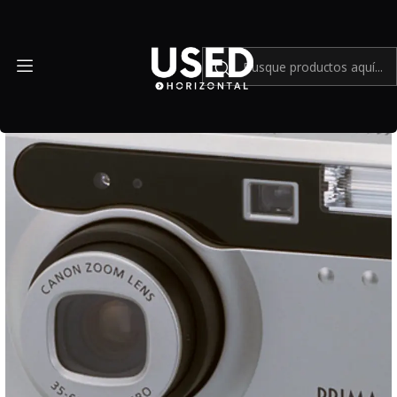
Inicio
Cámaras y lentes análogos
Canon Prima Zoom 60 con Rollo Fujifilm Superia 400 - Usado