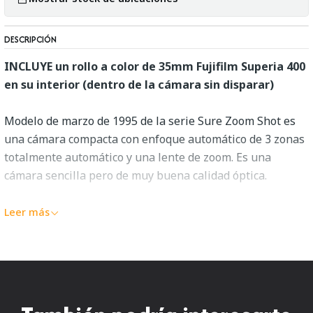
DESCRIPCIÓN
INCLUYE un rollo a color de 35mm Fujifilm Superia 400
en su interior (dentro de la cámara sin disparar)
Modelo de marzo de 1995 de la serie Sure Zoom Shot es
una cámara compacta con enfoque automático de 3 zonas
totalmente automático y una lente de zoom. Es una
cámara sencilla pero de muy buena calidad óptica.
Especificaciones:
Leer más
Lente: 38-60 mm f / 4.5-6.7 (6 elementos en 6 grupos).
Zoom se retrae completamente en el cuerpo.
Enfoque automático de 5 puntos con Ai-AF.
Velocidades de obturación de 2-1 / 500s.
Enfoque más cercano: 60 cm.