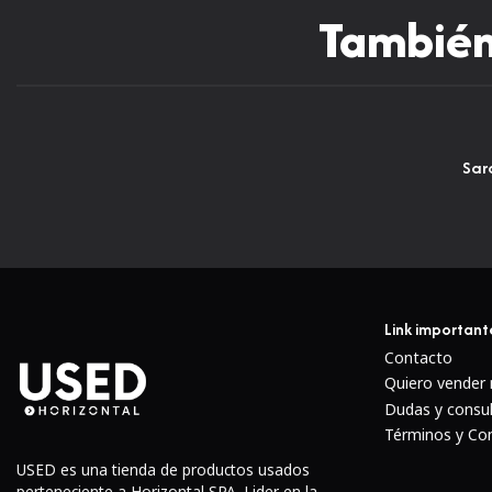
También 
Sar
Link important
Contacto
Quiero vender
Dudas y consu
Términos y Co
USED es una tienda de productos usados
perteneciente a Horizontal SPA. Lider en la