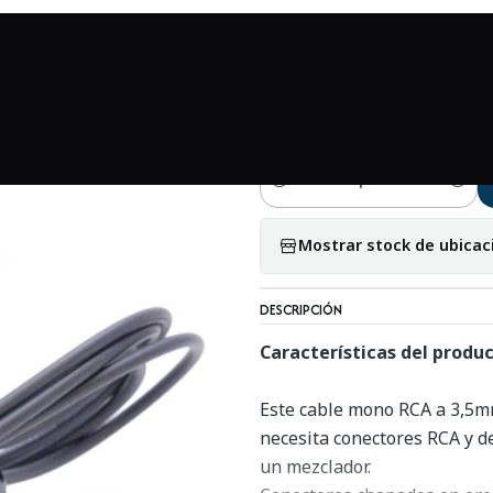
esorios
Accesorios en general
Enchufe macho Mono a RCA mach
|
Enchufe macho M
Cantidad
Mostrar stock de ubicac
DESCRIPCIÓN
Características del produc
Este cable mono RCA a 3,5mm
necesita conectores RCA y d
un mezclador.