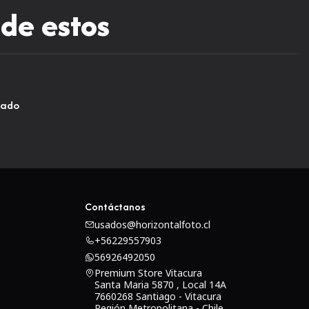
 de estos
sado
Contáctanos
usados@horizontalfoto.cl
+56229557903
56926492050
Premium Store Vitacura
Santa Maria 5870 , Local 14A
7660268 Santiago - Vitacura
Región Metropolitana - Chile