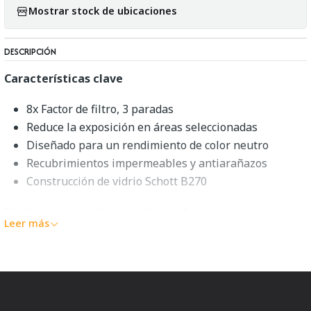
Mostrar stock de ubicaciones
DESCRIPCIÓN
Características clave
8x Factor de filtro, 3 paradas
Reduce la exposición en áreas seleccionadas
Diseñado para un rendimiento de color neutro
Recubrimientos impermeables y antiarañazos
Construcción de vidrio Schott B270
Diseñado pensando en los fotógrafos de paisajes
Leer más
profesionales, este
filtro de 0,9 ND graduado de borde
suave de la serie Master de 100 x 150 mm
de
Benro
tiene un factor de filtro de 8x que proporciona una
reducción de la exposición de 3 paradas en áreas
seleccionadas. Este modelo específico presenta un borde