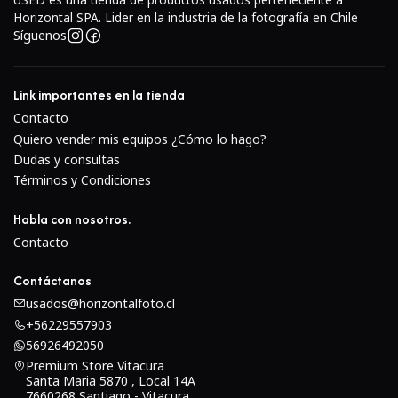
Filtro GND con una densidad de 0,9, con una
Horizontal SPA. Lider en la industria de la fotografía en Chile
Síguenos
transición suave de la sección completamente clara a
la oscura
El factor de filtro de 8x hace que la exposición sea de
Link importantes en la tienda
3 paradas
Contacto
Construcción de vidrio Schott B270 con recubrimiento
Quiero vender mis equipos ¿Cómo lo hago?
múltiple
Dudas y consultas
Los recubrimientos antideslizantes e impermeables
Términos y Condiciones
hacen que el filtro sea fácil de limpiar y permite su
Habla con nosotros.
uso en condiciones de lluvia o nieve
Contacto
Diseñado para no afectar la reproducción del color y
eliminar problemas con áreas de alto contraste
Contáctanos
usados@horizontalfoto.cl
+56229557903
56926492050
Premium Store Vitacura
Santa Maria 5870 , Local 14A
7660268 Santiago - Vitacura