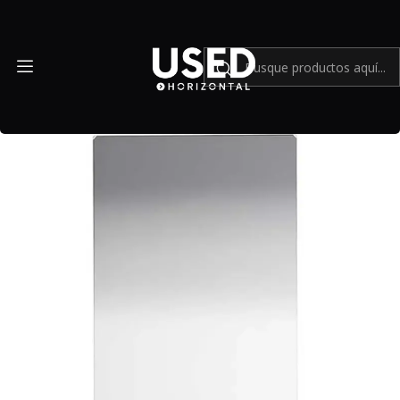
Inicio
Accesorios
Accesorios en general
Filtro Benro 100 x 150 mm Master Series Soft Edge Graduado
0.9 ND - Usado