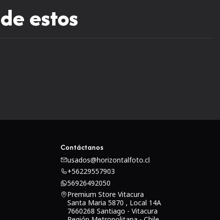
 de estos
Contáctanos
usados@horizontalfoto.cl
+56229557903
56926492050
Premium Store Vitacura
Santa Maria 5870 , Local 14A
7660268 Santiago - Vitacura
Región Metropolitana - Chile