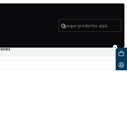
ight 1B 52mm - Usado
0
iones