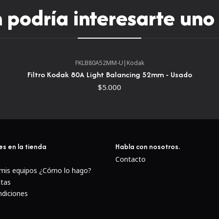
podría interesarte uno
FKLB80A52MM-U
|
Kodak
Filtro Kodak 80A Light Balancing 52mm - Usado
$5.000
es en la tienda
Habla con nosotros.
Contacto
 mis equipos ¿Cómo lo hago?
ltas
ndiciones