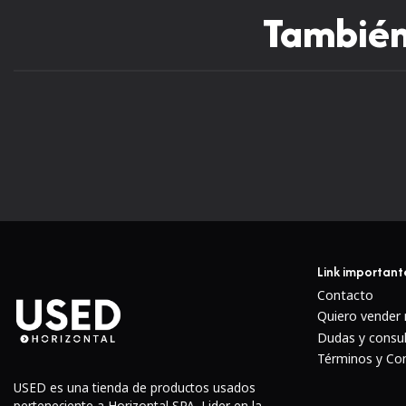
También 
Link important
Contacto
Quiero vender
Dudas y consu
Términos y Co
USED es una tienda de productos usados
perteneciente a Horizontal SPA. Lider en la