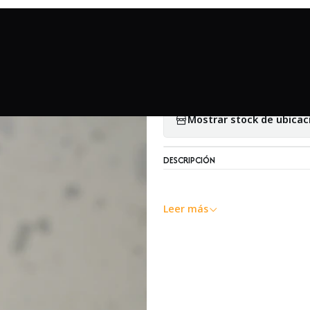
Inicio
Accesorios
Filtros
Filtro Hoya Skylight 1B 52mm - Usado
|
Filtro Hoya Skyl
Mostrar stock de ubicac
DESCRIPCIÓN
Leer más