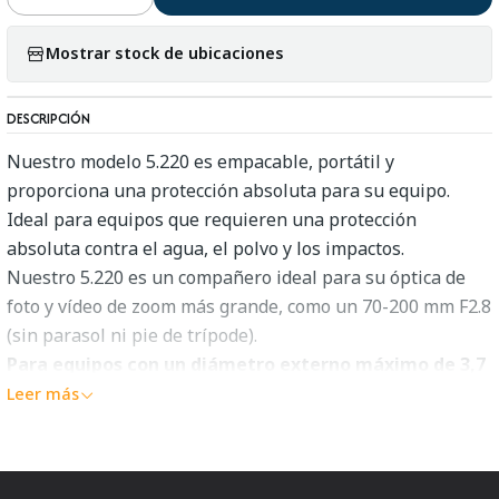
Mostrar stock de ubicaciones
DESCRIPCIÓN
Nuestro modelo 5.220 es empacable, portátil y
proporciona una protección absoluta para su equipo.
Ideal para equipos que requieren una protección
absoluta contra el agua, el polvo y los impactos.
Nuestro 5.220 es un compañero ideal para su óptica de
foto y vídeo de zoom más grande, como un 70-200 mm F2.8
(sin parasol ni pie de trípode).
Para equipos con un diámetro externo máximo de 3,7
pulgadas o menos y una longitud total de 9,0
Leer más
pulgadas.
Para equipos con un diámetro externo máximo de 95
mm o menos y una longitud total de 177-230 mm.