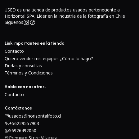
Viaje de expedición
Deportes acuáticos y de nieve
USED es una tienda de productos usados perteneciente a
Horizontal SPA. Lider en la industria de la fotografía en Chile
Alta frecuencia y desplazamiento extremo
Equipo ideal-
Síguenos
Lentes de foto y vídeo de tamaño completo
Cámaras fotográficas y de vídeo compactasAlcances y
ópticas de armas de fuegoEquipo electrónico
Link importantes en la tienda
Cualquier tipo de equipo sensible
Contacto
Quiero vender mis equipos ¿Cómo lo hago?
Dudas y consultas
Términos y Condiciones
Habla con nosotros.
Contacto
Contáctanos
usados@horizontalfoto.cl
+56229557903
56926492050
Premium Store Vitacura