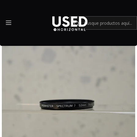
Inicio
Accesorios
Filtros
Filtro Promaster Spectrum 7 Skylight 1A 52mm - Usado