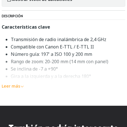
DESCRIPCIÓN
Características clave
Transmisión de radio inalámbrica de 2,4 GHz
Compatible con Canon E-TTL / E-TTL II
Número guía: 197' a ISO 100 y 200 mm
Rango de zoom: 20-200 mm (14 mm con panel)
Se inclina de -7 a +90°
Gira a la izquierda y a la derecha 180°
Modo estroboscópico y portafiltros de color
Leer más
Tiempo de reciclaje: 0,1-5,5 segundos
Sincronización de alta velocidad, 1ra y 2da cortina
Funciona con 4 pilas AA
Descripción general de la Canon