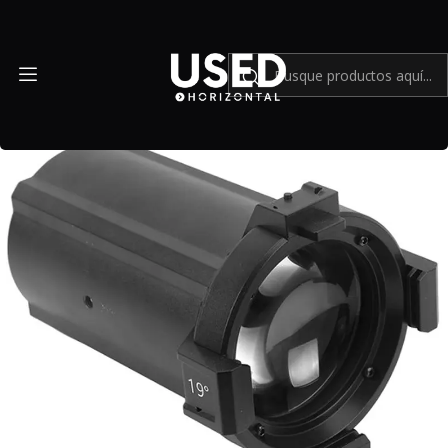
Inicio
Accesorios
Equipos de iluminación
Lente Aputure Spotlight Mount 19° - Usado