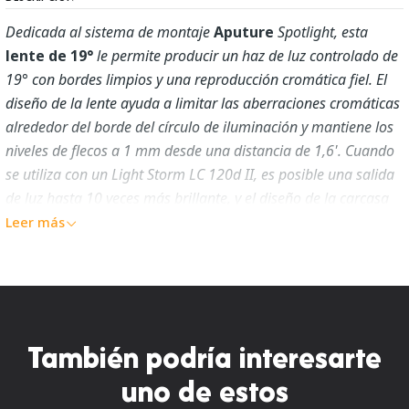
Dedicada al
sistema
de
montaje
Aputure
Spotlight, esta
lente de 19°
le permite producir un haz de luz controlado de
19° con bordes limpios y una reproducción cromática fiel. El
diseño de la lente ayuda a limitar las aberraciones cromáticas
alrededor del borde del círculo de iluminación y mantiene los
niveles de flecos a 1 mm desde una distancia de 1,6'. Cuando
se utiliza con un Light Storm LC 120d II, es posible una salida
de luz hasta 10 veces más brillante, y el diseño de la carcasa
de la lente permite una instalación y extracción rápidas del
Leer más
soporte del foco.
También podría interesarte
uno de estos