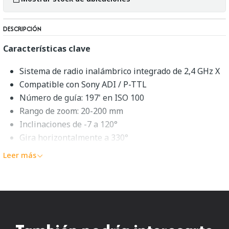
DESCRIPCIÓN
Características clave
Sistema de radio inalámbrico integrado de 2,4 GHz X
Compatible con Sony ADI / P-TTL
Número de guía: 197' en ISO 100
Rango de zoom: 20-200 mm
Inclinaciones de -7 a 120°
Gira horizontalmente a 330°
Funcionalidad inalámbrica Master/Slave TTL
Leer más
Tiempo De Reciclaje: 0,1-2,6 Segundos
Sincronización de alta velocidad, primera y segunda
cortina
Descripción general de Godox