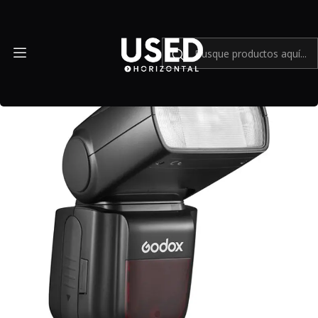
Inicio
Accesorios
Equipos de iluminación
Flash Godox TT685S II para Sony - Usado