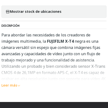
Mostrar stock de ubicaciones
DESCRIPCIÓN
Para abordar las necesidades de los creadores de
imágenes multimedia, la
FUJIFILM X-T4
negra es una
cámara versátil sin espejo que combina imágenes fijas
avanzadas y capacidades de vídeo junto con un flujo de
trabajo mejorado y una funcionalidad de asistencia.
Utilizando un probado y bien considerado sensor X-Trans
CMOS 4 de 26,1MP en formato APS-C, el X-T4 es capaz de
grabar en alta resolución junto con soporte para vídeo 4K
DCI/UHD a 60 fps, grabación Full HD de hasta 240 fps,
Leer más
sensibilidad desde ISO 160-12800 y disparo continuo de
hasta 15 fps con el obturador mecánico. El diseño BSI del
sensor ofrece un ruido reducido y una mayor claridad