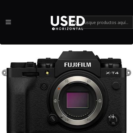
Inicio
Mundo Fujifilm
FUJIFILM X-T4 con caja original y accesorios - Usado