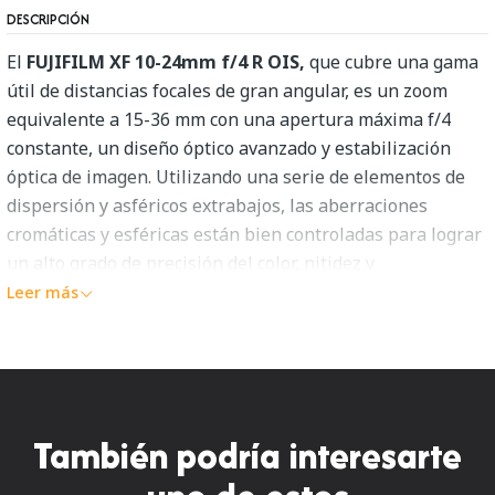
DESCRIPCIÓN
El
FUJIFILM XF 10-24mm f/4 R OIS,
que cubre una gama
útil de distancias focales de gran angular, es un zoom
equivalente a 15-36 mm con una apertura máxima f/4
constante, un diseño óptico avanzado y estabilización
óptica de imagen. Utilizando una serie de elementos de
dispersión y asféricos extrabajos, las aberraciones
cromáticas y esféricas están bien controladas para lograr
un alto grado de precisión del color, nitidez y
representación precisa. Un recubrimiento Super EBC
Leer más
también suprime el destello y el fantasma para mejorar
el contraste y la neutralidad del color cuando se trabaja
en condiciones de iluminación fuertes. Beneficiando la
óptica, un sistema óptico de estabilización de imagen
minimiza la apariencia del movimiento de la cámara para
También podría interesarte
mejorar la nitidez al disparar de mano. Además, un motor
escalonado ofrece un rendimiento de enfoque automático