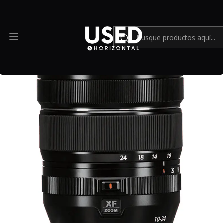
Inicio
Mundo Fujifilm
FUJIFILM XF 10-24mm f/4 R OIS - Usado